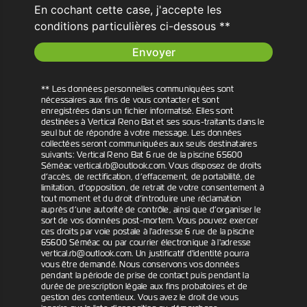
En cochant cette case, j'accepte les
conditions particulières ci-dessous **
Envoyer
** Les données personnelles communiquées sont
nécessaires aux fins de vous contacter et sont
enregistrées dans un fichier informatisé. Elles sont
destinées à Vertical Reno Bat et ses sous-traitants dans le
seul but de répondre à votre message. Les données
collectées seront communiquées aux seuls destinataires
suivants: Vertical Reno Bat 6 rue de la piscine 65600
Séméac vertical.rb@outlook.com. Vous disposez de droits
d’accès, de rectification, d’effacement, de portabilité, de
limitation, d’opposition, de retrait de votre consentement à
tout moment et du droit d’introduire une réclamation
auprès d’une autorité de contrôle, ainsi que d’organiser le
sort de vos données post-mortem. Vous pouvez exercer
ces droits par voie postale à l'adresse 6 rue de la piscine
65600 Séméac ou par courrier électronique à l'adresse
vertical.rb@outlook.com. Un justificatif d'identité pourra
vous être demandé. Nous conservons vos données
pendant la période de prise de contact puis pendant la
durée de prescription légale aux fins probatoires et de
gestion des contentieux. Vous avez le droit de vous