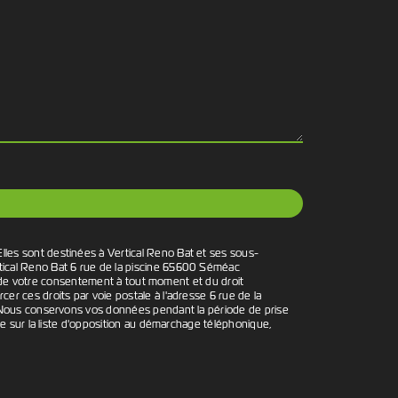
lles sont destinées à Vertical Reno Bat et ses sous-
rtical Reno Bat 6 rue de la piscine 65600 Séméac
ait de votre consentement à tout moment et du droit
r ces droits par voie postale à l'adresse 6 rue de la
é. Nous conservons vos données pendant la période de prise
re sur la liste d'opposition au démarchage téléphonique,