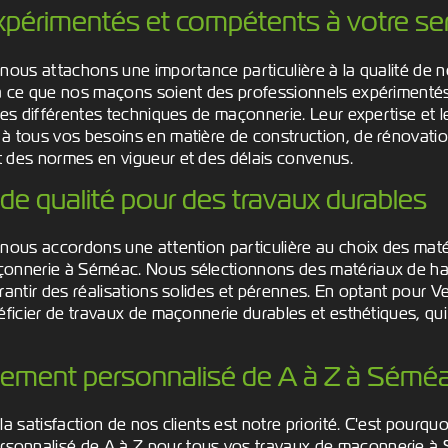
érimentés et compétents à votre ser
nous attachons une importance particulière à la qualité de n
à ce que nos maçons soient des professionnels expérimenté
les différentes techniques de maçonnerie. Leur expertise et le
à tous vos besoins en matière de construction, de rénovat
 des normes en vigueur et des délais convenus.
de qualité pour des travaux durables
 nous accordons une attention particulière au choix des maté
onnerie à Séméac. Nous sélectionnons des matériaux de haut
rantir des réalisations solides et pérennes. En optant pour V
éficier de travaux de maçonnerie durables et esthétiques, qui
ment personnalisé de A à Z à Sémé
la satisfaction de nos clients est notre priorité. C'est pour
onnalisé de A à Z pour tous vos travaux de maçonnerie à 