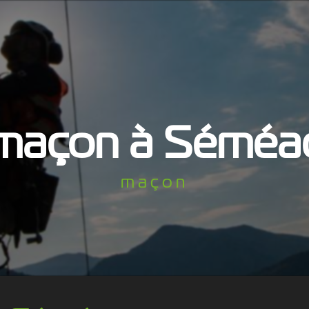
maçon à Séméa
maçon