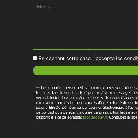
En cochant cette case, j'accepte les condi
** Les données personnelles communiquées sont nécessaires 
traitants dans le seul but de répondre à votre message. L
vertical.rb@outlook.com. Vous disposez de droits d’accès, de
d’introduire une réclamation auprès d’une autorité de contr
piscine 65600 Séméac ou par courrier électronique à l'adre
de contact puis pendant la durée de prescription légale aux 
disponible à cette adresse:
Bloctel.gouv.fr
. Consultez le site