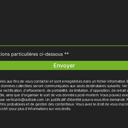
tions particulières ci-dessous **
Envoyer
aux fins de vous contacter et sont enregistrées dans un fichier informatisé. E
es données collectées seront communiquées aux seuls destinataires suivants: Ve
 rectification, d’effacement, de portabilité, de limitation, d’opposition, de retr
ôle, ainsi que d’organiser le sort de vos données post-mortem. Vous pouvez exerce
sse vertical.rb@outlook.com. Un justificatif d'identité pourra vous être demand
fins probatoires et de gestion des contentieux. Vous avez le droit de vous inscri
 cnil.fr pour plus d’informations sur vos droits.