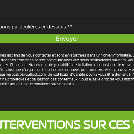
tions particulières ci-dessous **
Envoyer
aux fins de vous contacter et sont enregistrées dans un fichier informatisé. E
es données collectées seront communiquées aux seuls destinataires suivants: Ve
 rectification, d’effacement, de portabilité, de limitation, d’opposition, de retr
ôle, ainsi que d’organiser le sort de vos données post-mortem. Vous pouvez exerce
sse vertical.rb@outlook.com. Un justificatif d'identité pourra vous être demand
fins probatoires et de gestion des contentieux. Vous avez le droit de vous inscri
 cnil.fr pour plus d’informations sur vos droits.
NTERVENTIONS SUR CES 