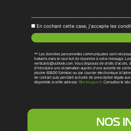
En cochant cette case, j'accepte les condi
** Les données personnelles communiquées sont nécessaires 
traitants dans le seul but de répondre à votre message. L
vertical.rb@outlook.com. Vous disposez de droits d’accès, de
d’introduire une réclamation auprès d’une autorité de contr
piscine 65600 Séméac ou par courrier électronique à l'adre
de contact puis pendant la durée de prescription légale aux 
disponible à cette adresse:
Bloctel.gouv.fr
. Consultez le site
NOS I