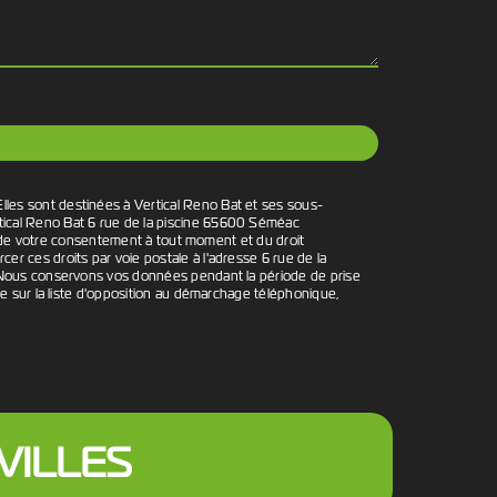
lles sont destinées à Vertical Reno Bat et ses sous-
rtical Reno Bat 6 rue de la piscine 65600 Séméac
ait de votre consentement à tout moment et du droit
r ces droits par voie postale à l'adresse 6 rue de la
é. Nous conservons vos données pendant la période de prise
re sur la liste d'opposition au démarchage téléphonique,
VILLES