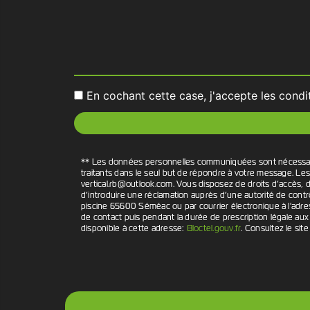
En cochant cette case, j'accepte les condi
** Les données personnelles communiquées sont nécessaires 
traitants dans le seul but de répondre à votre message. L
vertical.rb@outlook.com. Vous disposez de droits d’accès, de
d’introduire une réclamation auprès d’une autorité de contr
piscine 65600 Séméac ou par courrier électronique à l'adre
de contact puis pendant la durée de prescription légale aux 
disponible à cette adresse:
Bloctel.gouv.fr
. Consultez le site