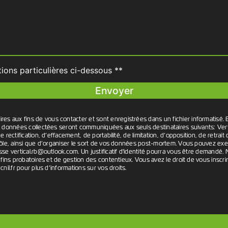
tions particulières ci-dessous **
Envoyer
aux fins de vous contacter et sont enregistrées dans un fichier informatisé. E
es données collectées seront communiquées aux seuls destinataires suivants: Ve
 rectification, d’effacement, de portabilité, de limitation, d’opposition, de retr
ôle, ainsi que d’organiser le sort de vos données post-mortem. Vous pouvez exerce
sse vertical.rb@outlook.com. Un justificatif d'identité pourra vous être demand
fins probatoires et de gestion des contentieux. Vous avez le droit de vous inscri
 cnil.fr pour plus d’informations sur vos droits.