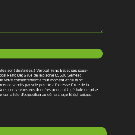
lles sont destinées à Vertical Reno Bat et ses sous-
rtical Reno Bat 6 rue de la piscine 65600 Séméac
ait de votre consentement à tout moment et du droit
r ces droits par voie postale à l'adresse 6 rue de la
é. Nous conservons vos données pendant la période de prise
re sur la liste d'opposition au démarchage téléphonique,