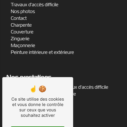
Travaux d'accès difficile
Nos photos
Contact
Charpente
Couverture
Zinguerie
Maçonnerie
Peinture intérieure et extérieure
Nos prestations
zingueur
travaux d'accès difficile
rénovation de toiture
peintre
Ce site utilise des cookies
charpentier
et vous donne le contrôle
cordiste
sur ceux que vous
peinture extérieure
souhaitez activer
peinture intérieure