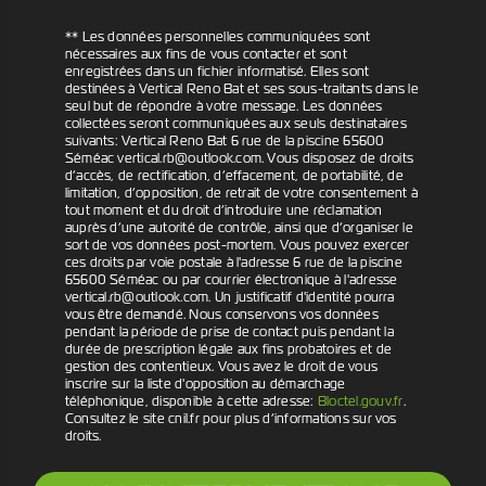
** Les données personnelles communiquées sont
nécessaires aux fins de vous contacter et sont
enregistrées dans un fichier informatisé. Elles sont
destinées à Vertical Reno Bat et ses sous-traitants dans le
seul but de répondre à votre message. Les données
collectées seront communiquées aux seuls destinataires
suivants: Vertical Reno Bat 6 rue de la piscine 65600
Séméac vertical.rb@outlook.com. Vous disposez de droits
d’accès, de rectification, d’effacement, de portabilité, de
limitation, d’opposition, de retrait de votre consentement à
tout moment et du droit d’introduire une réclamation
auprès d’une autorité de contrôle, ainsi que d’organiser le
sort de vos données post-mortem. Vous pouvez exercer
ces droits par voie postale à l'adresse 6 rue de la piscine
65600 Séméac ou par courrier électronique à l'adresse
vertical.rb@outlook.com. Un justificatif d'identité pourra
vous être demandé. Nous conservons vos données
pendant la période de prise de contact puis pendant la
durée de prescription légale aux fins probatoires et de
gestion des contentieux. Vous avez le droit de vous
inscrire sur la liste d'opposition au démarchage
téléphonique, disponible à cette adresse:
Bloctel.gouv.fr
.
Consultez le site cnil.fr pour plus d’informations sur vos
droits.