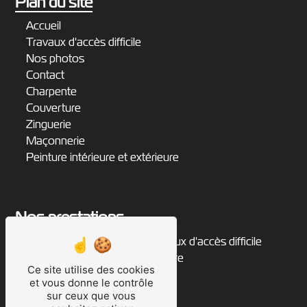
Plan du site
Accueil
Travaux d'accès difficile
Nos photos
Contact
Charpente
Couverture
Zinguerie
Maçonnerie
Peinture intérieure et extérieure
Nos prestations
zingueur
travaux d'accès difficile
rénovation de toiture
peintre
Ce site utilise des cookies
charpentier
et vous donne le contrôle
cordiste
sur ceux que vous