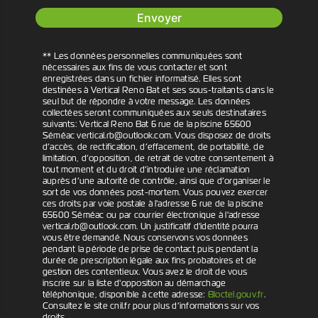
Envoyer
** Les données personnelles communiquées sont
nécessaires aux fins de vous contacter et sont
enregistrées dans un fichier informatisé. Elles sont
destinées à Vertical Reno Bat et ses sous-traitants dans le
seul but de répondre à votre message. Les données
collectées seront communiquées aux seuls destinataires
suivants: Vertical Reno Bat 6 rue de la piscine 65600
Séméac vertical.rb@outlook.com. Vous disposez de droits
d’accès, de rectification, d’effacement, de portabilité, de
limitation, d’opposition, de retrait de votre consentement à
tout moment et du droit d’introduire une réclamation
auprès d’une autorité de contrôle, ainsi que d’organiser le
sort de vos données post-mortem. Vous pouvez exercer
ces droits par voie postale à l'adresse 6 rue de la piscine
65600 Séméac ou par courrier électronique à l'adresse
vertical.rb@outlook.com. Un justificatif d'identité pourra
vous être demandé. Nous conservons vos données
pendant la période de prise de contact puis pendant la
durée de prescription légale aux fins probatoires et de
gestion des contentieux. Vous avez le droit de vous
inscrire sur la liste d'opposition au démarchage
téléphonique, disponible à cette adresse:
Bloctel.gouv.fr
.
Consultez le site cnil.fr pour plus d’informations sur vos
droits.