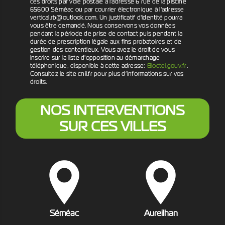
ces droits par voie postale à l'adresse 6 rue de la piscine
65600 Séméac ou par courrier électronique à l'adresse
vertical.rb@outlook.com. Un justificatif d'identité pourra
vous être demandé. Nous conservons vos données
pendant la période de prise de contact puis pendant la
durée de prescription légale aux fins probatoires et de
gestion des contentieux. Vous avez le droit de vous
inscrire sur la liste d'opposition au démarchage
téléphonique, disponible à cette adresse:
Bloctel.gouv.fr
.
Consultez le site cnil.fr pour plus d’informations sur vos
droits.
NOS INTERVENTIONS
SUR CES VILLES
Séméac
Aureilhan