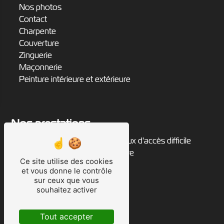
Nos photos
Contact
Charpente
Couverture
Zinguerie
Maçonnerie
Peinture intérieure et extérieure
Nos prestations
zingueur
travaux d'accès difficile
rénovation de toiture
peintre
Ce site utilise des cookies
charpentier
et vous donne le contrôle
cordiste
sur ceux que vous
peinture extérieure
souhaitez activer
peinture intérieure
maçon
Tout accepter