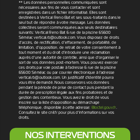
** Les données personnelles communiquées sont
nécessaires aux fins de vous contacter et sont
enregistrées dans un fichier informatisé. Elles sont
destinées à Vertical Reno Bat et ses sous-traitants dans le
seul but de répondre à votre message. Les données
collectées seront communiquées aux seuls destinataires
suivants: Vertical Reno Bat 6 rue de la piscine 65600
Séméac vertical.rb@outlook.com. Vous disposez de droits
d’accès, de rectification, d’effacement, de portabilité, de
limitation, d’opposition, de retrait de votre consentement à
tout moment et du droit d’introduire une réclamation
auprès d’une autorité de contrôle, ainsi que d’organiser le
sort de vos données post-mortem. Vous pouvez exercer
ces droits par voie postale à l'adresse 6 rue de la piscine
65600 Séméac ou par courrier électronique à l'adresse
vertical.rb@outlook.com. Un justificatif d'identité pourra
vous être demandé. Nous conservons vos données
pendant la période de prise de contact puis pendant la
durée de prescription légale aux fins probatoires et de
gestion des contentieux. Vous avez le droit de vous
inscrire sur la liste d'opposition au démarchage
téléphonique, disponible à cette adresse:
Bloctel.gouv.fr
.
Consultez le site cnil.fr pour plus d’informations sur vos
droits.
NOS INTERVENTIONS